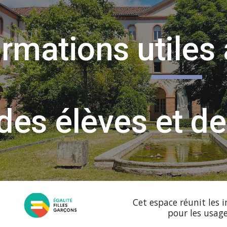
ip to main content
Skip to navigat
ormations utiles 
des élèves et d
Cet espace réunit les 
pour les usage