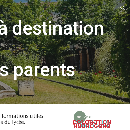
ion
à destination
es parents
informations utiles
s du lycée.